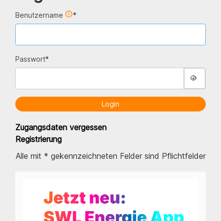
(Pflichtfeld)
Benutzername
*
(Pflichtfeld)
Passwort
*
Login
Zugangsdaten vergessen
Registrierung
(Pflichtfeld)
Alle mit
*
gekennzeichneten Felder sind Pflichtfelder